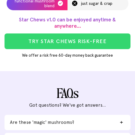
functional mushroom
just sugar & crap
blend
Star Chews v1.0 can be enjoyed anytime &
anywhere...
TRY STAR CHEWS RISK-FREE
We offer a risk free 60-day money back guarantee
FAQs
Got questions? We've got answers...
Are these 'magic' mushrooms?