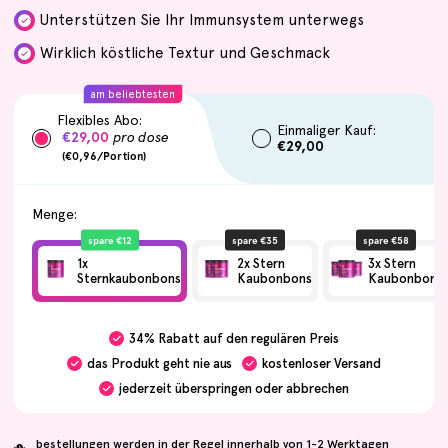
Unterstützen Sie Ihr Immunsystem unterwegs
Wirklich köstliche Textur und Geschmack
Flexibles Abo:
Einmaliger Kauf:
€29,00
pro dose
€29,00
(€0,96/Portion)
Menge:
spare €12
spare €35
spare €58
1x
2x Stern
3x Stern
Sternkaubonbons
Kaubonbons
Kaubonbons
34%
Rabatt auf den regulären Preis
das Produkt geht nie aus
kostenloser Versand
jederzeit überspringen oder abbrechen
bestellungen werden in der Regel innerhalb von 1-2 Werktagen