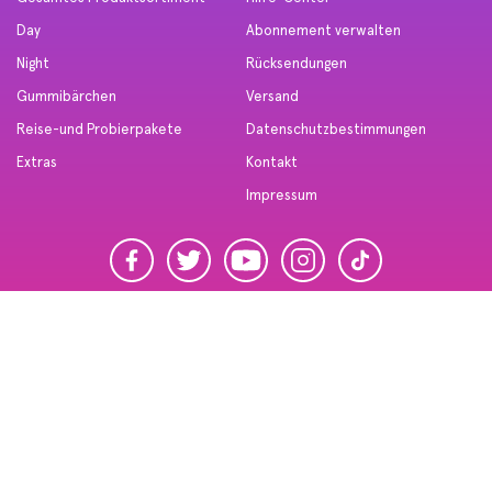
Day
Abonnement verwalten
Night
Rücksendungen
Gummibärchen
Versand
Reise-und Probierpakete
Datenschutzbestimmungen
Extras
Kontakt
Impressum
© 2026,
Spacegoods DE
* diese aussagen wurden nicht von der amerikanischen lebensmittel- und
arzneimittelbehörde, fda, geprüft. dieses produkt ist nicht dazu bestimmt,
krankheiten zu diagnostizieren, zu behandeln, zu heilen oder zu verhindern.