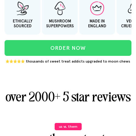
ETHICALLY
MUSHROOM
MADE IN
VEGA
SOURCED
SUPERPOWERS
ENGLAND
CRUELT
ORDER NOW
thousands of sweet treat addicts upgraded to moon chews
over 2000+ 5 star reviews
us vs. them