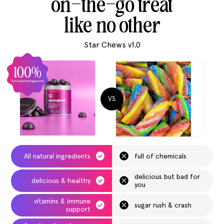
on-the-go treat
like no other
Star Chews v1.0
VS.
All natural ingredients
full of chemicals
delicious but bad for
delicious & healthy
you
vitamins & immune
sugar rush & crash
support